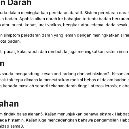
n Darah
auda dalam meningkatkan peredaran darah1. Sistem peredaran dara
uh badan. Apabila aliran darah ke bahagian tertentu badan berkuran
a atau pucat, kebas, urat varikos, bengkak atau edema, dada sesak,
simptom peredaran darah yang lemah dengan meningkatkan aliran
gota badan.
 pucat, kuku rapuh dan rambut. Ia juga meningkatkan sistem imun
an
 sauda mengandungi kesan anti-radang dan antioksidan2. Kesan ant
ak tak tepu dimana ia meneutralkan radikal bebas di dalam badan d
pada masalah seperti tekanan darah tinggi, aterosklerosis, diabete
ahan
am tindak balas alahan5. Kajian menunjukkan bahawa ekstrak Habba
 pada histamin. Kajian juga mencadangkan bahawa pengambilan Hab
hidap asma3.