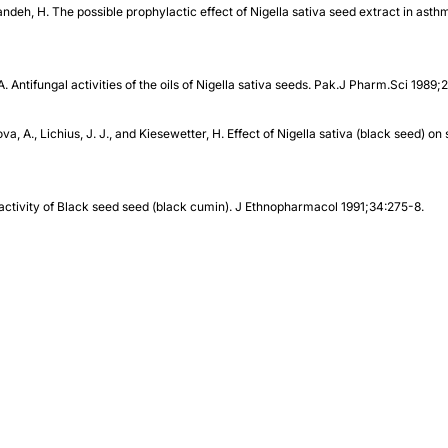
ndeh, H. The possible prophylactic effect of Nigella sativa seed extract in ast
A. Antifungal activities of the oils of Nigella sativa seeds. Pak.J Pharm.Sci 1989;2
va, A., Lichius, J. J., and Kiesewetter, H. Effect of Nigella sativa (black seed) on 
activity of Black seed seed (black cumin). J Ethnopharmacol 1991;34:275-8.