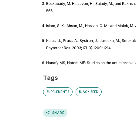
Boskabady, M. H., Javan, H., Sajady, M., and Rakhsha
566.
Islam, S. K., Ahsan, M., Hassan, C. M., and Malek, M. 
Kalus, U., Pruss, A., Bystron, J., Jurecka, M., Smekalo
Phytother.Res. 2003;17(10):1209-1214.
Hanafy MS, Hatem ME. Studies on the antimicrobial 
Tags
SUPPLEMENTS
BLACK SEED
SHARE