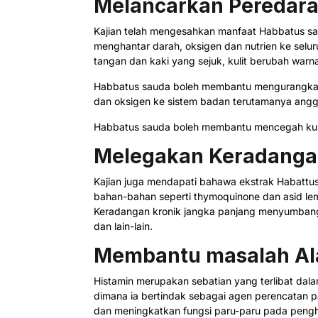
Melancarkan Peredara
Kajian telah mengesahkan manfaat Habbatus s
menghantar darah, oksigen dan nutrien ke selur
tangan dan kaki yang sejuk, kulit berubah warn
Habbatus sauda boleh membantu mengurangkan 
dan oksigen ke sistem badan terutamanya ang
Habbatus sauda boleh membantu mencegah kulit
Melegakan Keradang
Kajian juga mendapati bahawa ekstrak Habattus
bahan-bahan seperti thymoquinone dan asid lem
Keradangan kronik jangka panjang menyumbang ke
dan lain-lain.
Membantu masalah Al
Histamin merupakan sebatian yang terlibat dal
dimana ia bertindak sebagai agen perencatan
dan meningkatkan fungsi paru-paru pada peng