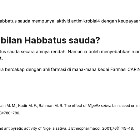
batus sauda mempunyai aktiviti antimikrobial4 dengan keupayaan u
bilan Habbatus sauda?
us sauda secara amnya rendah. Namun ia boleh menyebabkan ruam 
t.
, sila bercakap dengan ahli farmasi di mana-mana kedai Farmasi CAR
in M. M., Kadir M. F., Rahman M. R. The effect of
Nigella sativa
Linn. seed on m
3):780–786.
d antipyretic activity of Nigella sativa. J Ethnopharmacol. 2001;76(1):45-48.